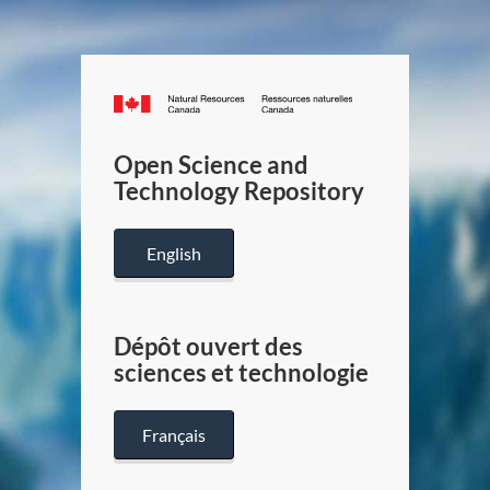
Canada.ca
/
Gouverneme
Open Science and
du
Technology Repository
Canada
English
Dépôt ouvert des
sciences et technologie
Français