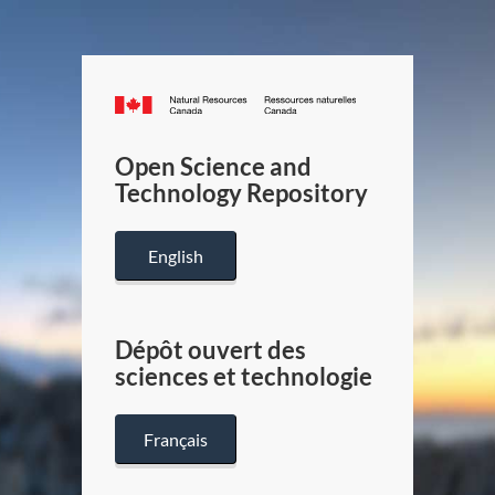
Canada.ca
/
Gouverneme
Open Science and
du
Technology Repository
Canada
English
Dépôt ouvert des
sciences et technologie
Français