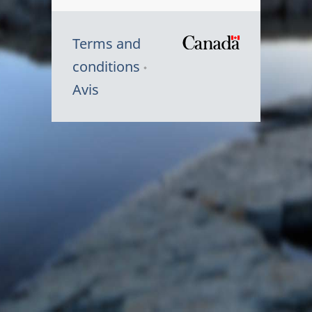
Terms and
/
conditions
Symbole
Avis
du
gouvernem
du
Canada