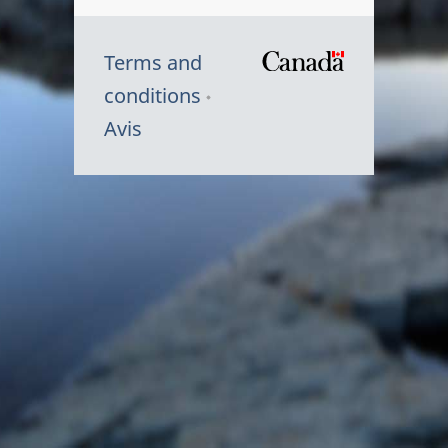
Terms and
/
conditions
Symbole
Avis
du
gouvernem
du
Canada