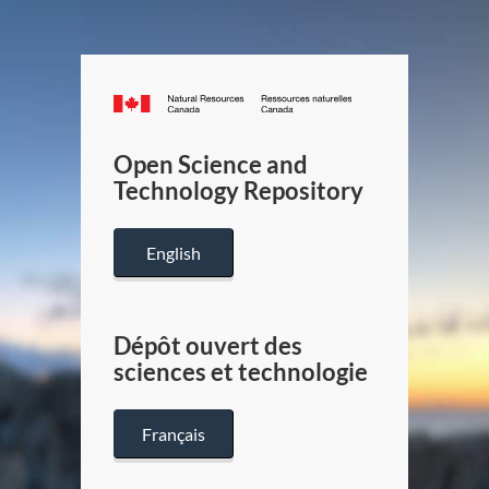
Canada.ca
/
Gouverneme
Open Science and
du
Technology Repository
Canada
English
Dépôt ouvert des
sciences et technologie
Français