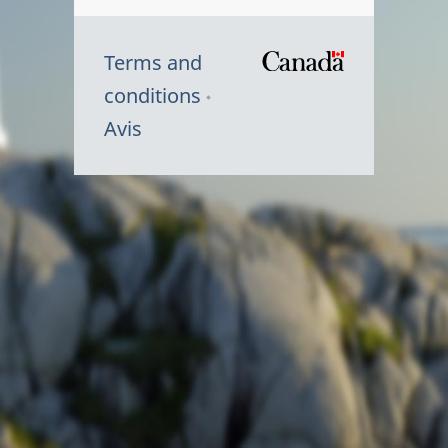
Terms and
/
conditions
Symbole
Avis
du
gouvernem
du
Canada