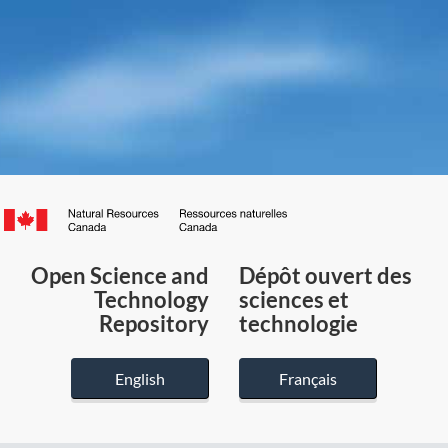
Canada.ca
/
Gouvernement
Open Science and
Dépôt ouvert des
du
Technology
sciences et
Canada
Repository
technologie
English
Français