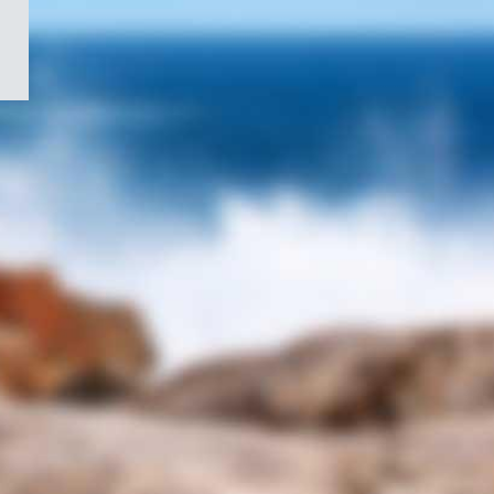
/
Symbole
du
gouvernement
du
Canada