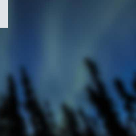
/
Symbole
du
gouvernement
du
Canada