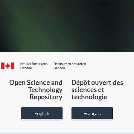
Canada.ca
/
Gouvernement
Open Science and
Dépôt ouvert des
du
Technology
sciences et
Canada
Repository
technologie
English
Français