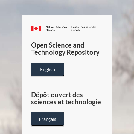
Canada.ca
/
Gouverneme
Open Science and
du
Technology Repository
Canada
English
Dépôt ouvert des
sciences et technologie
Français