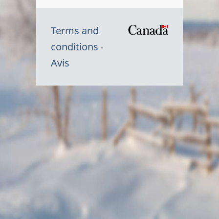
Terms and
/
conditions
Symbole
Avis
du
gouvernem
du
Canada