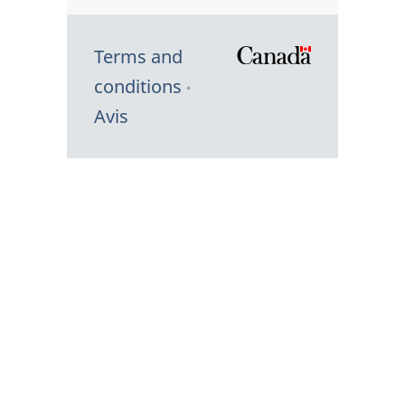
Terms and
/
conditions
Symbole
Avis
du
gouvernem
du
Canada