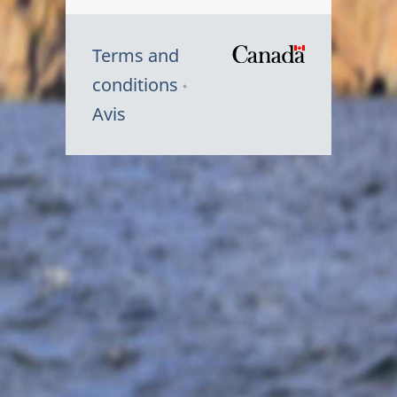
Terms and
/
conditions
Symbole
Avis
du
gouvernem
du
Canada