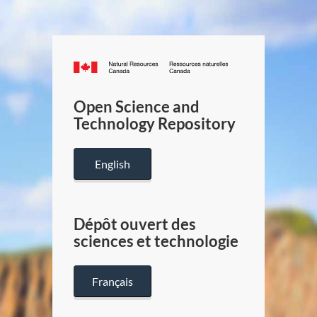
Canada.ca
/
Gouverneme
Open Science and
du
Technology Repository
Canada
English
Dépôt ouvert des
sciences et technologie
Français