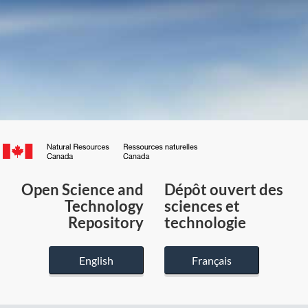
Canada.ca
/
Gouvernement
Open Science and
Dépôt ouvert des
du
Technology
sciences et
Canada
Repository
technologie
English
Français