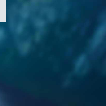
/
Symbole
du
gouvernement
du
Canada