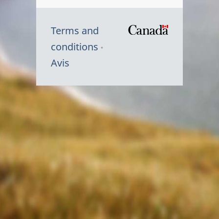
Terms and
/
conditions
Symbole
Avis
du
gouvernem
du
Canada