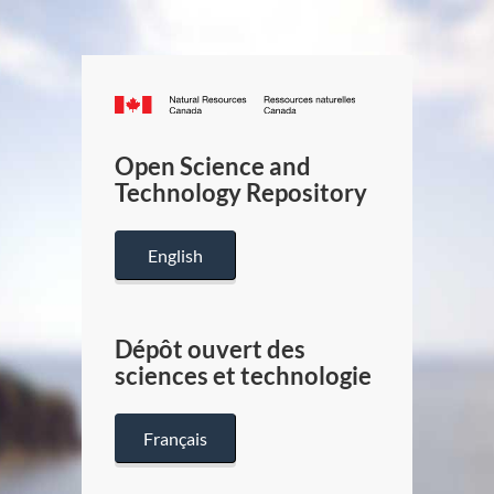
Canada.ca
/
Gouverneme
Open Science and
du
Technology Repository
Canada
English
Dépôt ouvert des
sciences et technologie
Français