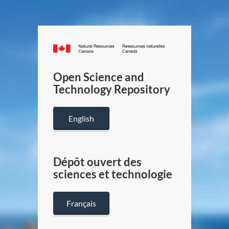
Canada.ca
/
Gouverneme
Open Science and
du
Technology Repository
Canada
English
Dépôt ouvert des
sciences et technologie
Français