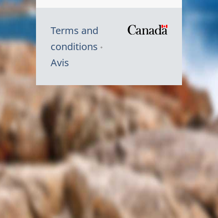
Terms and
/
conditions
Symbole
Avis
du
gouvernem
du
Canada