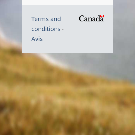
Terms and
/
conditions
Symbole
Avis
du
gouvernem
du
Canada