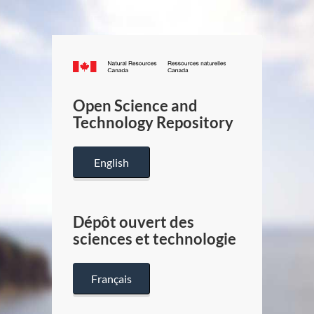
Canada.ca
/
Gouverneme
Open Science and
du
Technology Repository
Canada
English
Dépôt ouvert des
sciences et technologie
Français