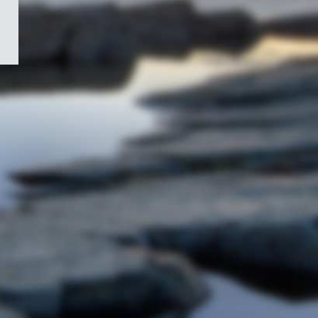
/
Symbole
du
gouvernement
du
Canada