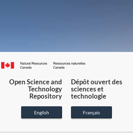
Canada.ca
/
Gouvernement
Open Science and
Dépôt ouvert des
du
Technology
sciences et
Canada
Repository
technologie
English
Français