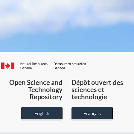
Canada.ca
/
Gouvernement
Open Science and
Dépôt ouvert des
du
Technology
sciences et
Canada
Repository
technologie
English
Français