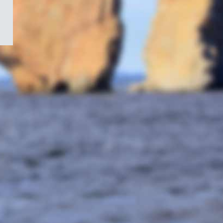
/
Symbole
du
gouvernement
du
Canada