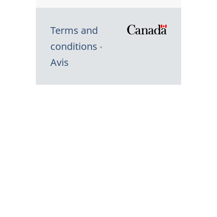
Terms and
/
conditions
Symbole
Avis
du
gouvernem
du
Canada