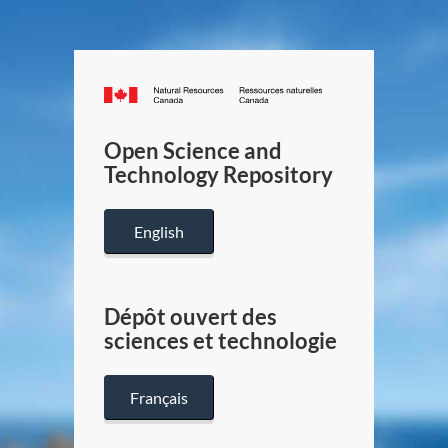
Canada.ca
/
Gouverneme
Open Science and
du
Technology Repository
Canada
English
Dépôt ouvert des
sciences et technologie
Français