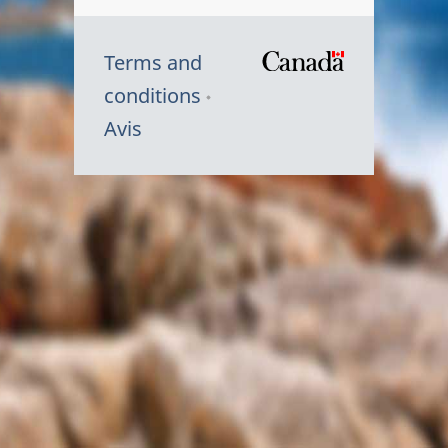
Terms and
/
conditions
Symbole
Avis
du
gouvernem
du
Canada