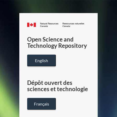
Canada.ca
/
Gouverneme
Open Science and
du
Technology Repository
Canada
English
Dépôt ouvert des
sciences et technologie
Français