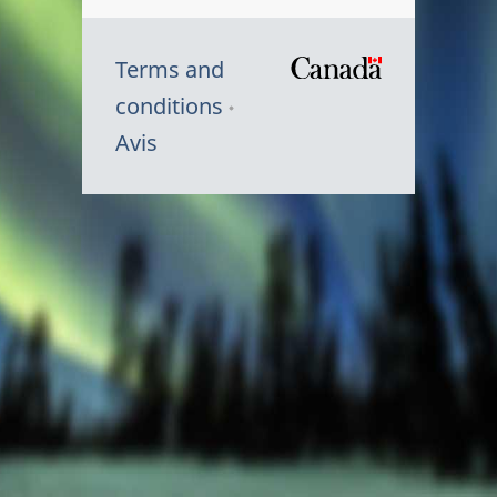
Terms and
/
conditions
Symbole
Avis
du
gouvernem
du
Canada