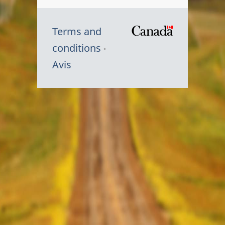
Terms and
/
conditions
Symbole
Avis
du
gouvernem
du
Canada