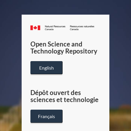
Canada.ca
/
Gouverneme
Open Science and
du
Technology Repository
Canada
English
Dépôt ouvert des
sciences et technologie
Français