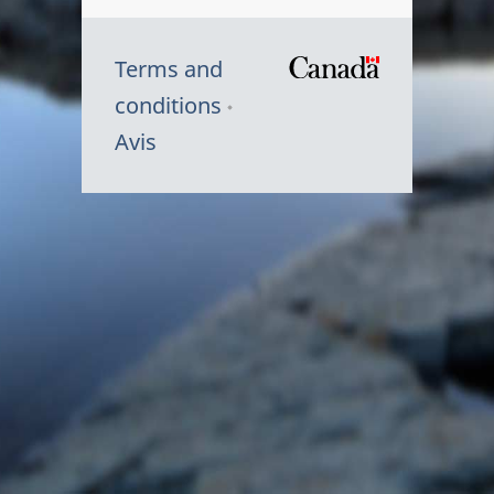
Terms and
/
conditions
Symbole
Avis
du
gouvernem
du
Canada