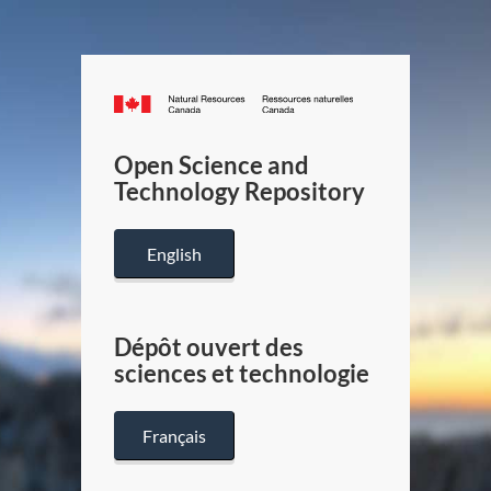
Canada.ca
/
Gouverneme
Open Science and
du
Technology Repository
Canada
English
Dépôt ouvert des
sciences et technologie
Français