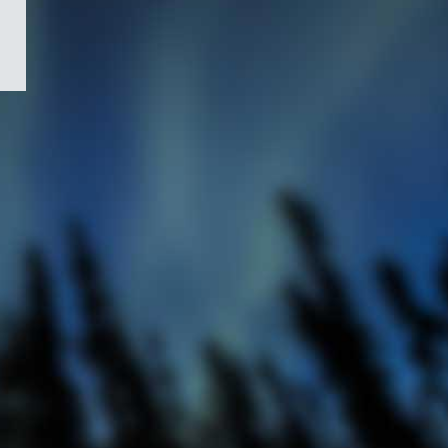
/
Symbole
du
gouvernement
du
Canada