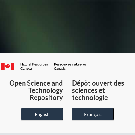
Canada.ca
/
Gouvernement
Open Science and
Dépôt ouvert des
du
Technology
sciences et
Canada
Repository
technologie
English
Français