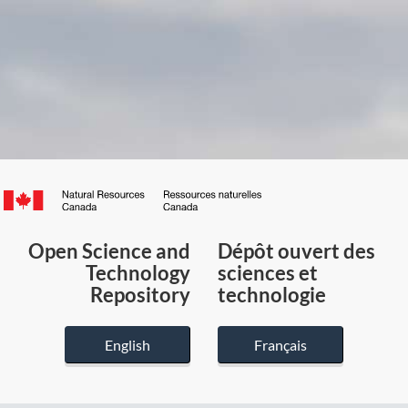
Canada.ca
/
Gouvernement
Open Science and
Dépôt ouvert des
du
Technology
sciences et
Canada
Repository
technologie
English
Français