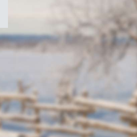
/
Symbole
du
gouvernement
du
Canada