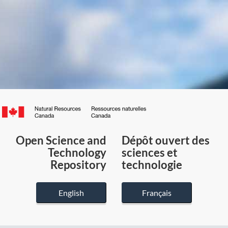
Canada.ca
/
Gouvernement
Open Science and
Dépôt ouvert des
du
Technology
sciences et
Canada
Repository
technologie
English
Français