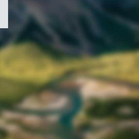
/
Symbole
du
gouvernement
du
Canada