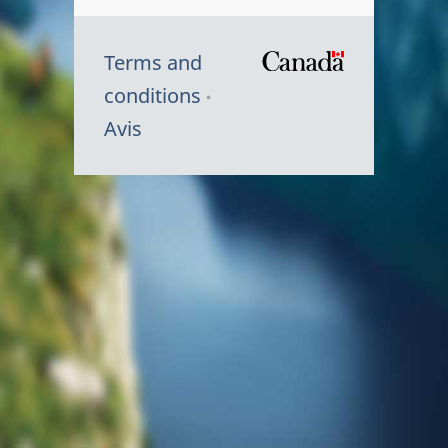
Terms and
/
conditions
Symbole
Avis
du
gouvernem
du
Canada