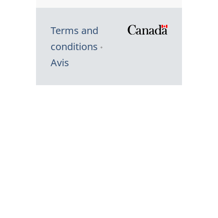
Terms and
/
conditions
Symbole
Avis
du
gouvernem
du
Canada