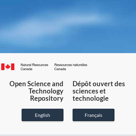
Canada.ca
/
Gouvernement
Open Science and
Dépôt ouvert des
du
Technology
sciences et
Canada
Repository
technologie
English
Français