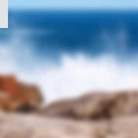
/
Symbole
du
gouvernement
du
Canada