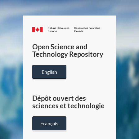
Canada.ca
/
Gouverneme
Open Science and
du
Technology Repository
Canada
English
Dépôt ouvert des
sciences et technologie
Français