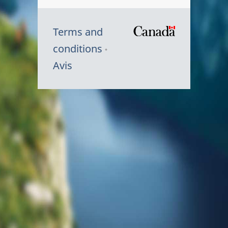
Terms and
/
conditions
Symbole
Avis
du
gouvernem
du
Canada