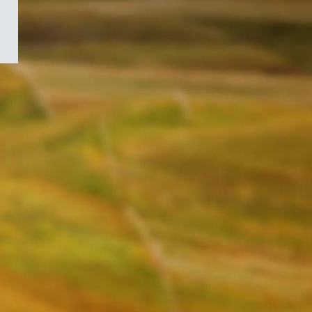
/
Symbole
du
gouvernement
du
Canada