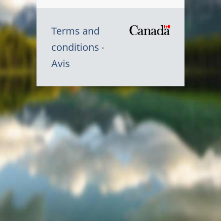
Terms and
/
conditions
Symbole
Avis
du
gouvernem
du
Canada