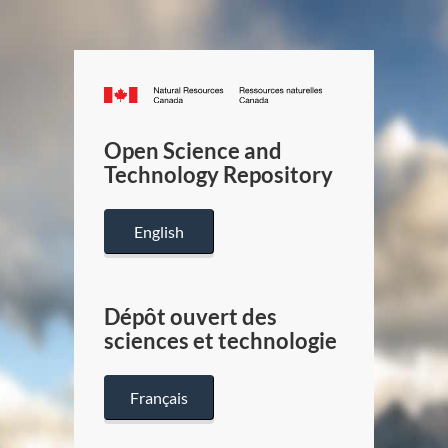
Canada.ca
/
Gouverneme
Open Science and
du
Technology Repository
Canada
English
Dépôt ouvert des
sciences et technologie
Français