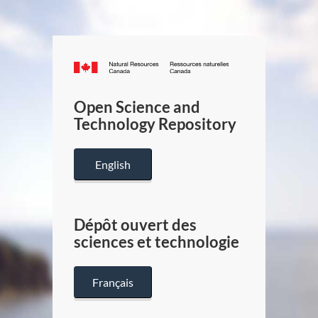
Canada.ca
/
Gouverneme
Open Science and
du
Technology Repository
Canada
English
Dépôt ouvert des
sciences et technologie
Français