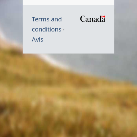
Terms and
/
conditions
Symbole
Avis
du
gouvernem
du
Canada