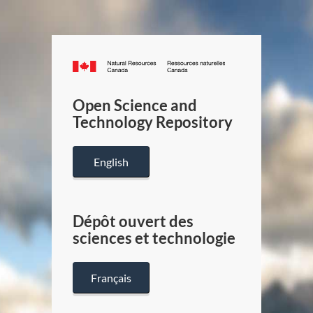
Canada.ca
/
Gouverneme
Open Science and
du
Technology Repository
Canada
English
Dépôt ouvert des
sciences et technologie
Français