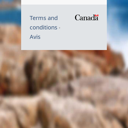
Terms and
/
conditions
Symbole
Avis
du
gouvernem
du
Canada