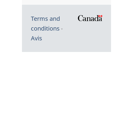
Terms and
/
conditions
Symbole
Avis
du
gouvernem
du
Canada