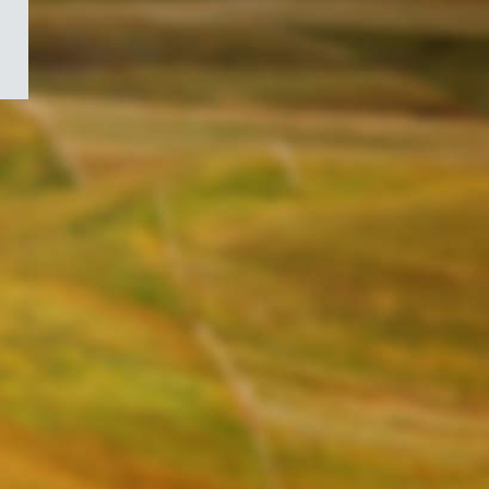
/
Symbole
du
gouvernement
du
Canada