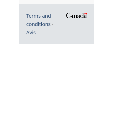
Terms and
/
conditions
Symbole
Avis
du
gouvernem
du
Canada