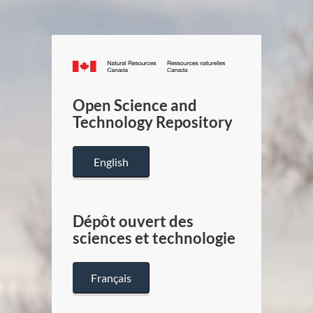
Canada.ca
/
Gouverneme
Open Science and
du
Technology Repository
Canada
English
Dépôt ouvert des
sciences et technologie
Français