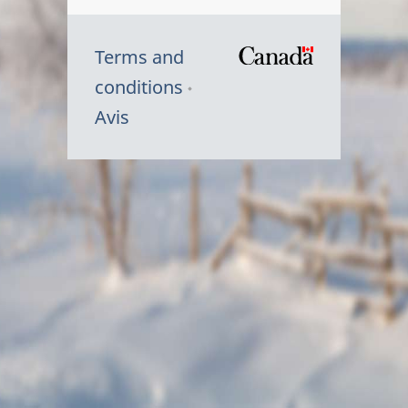
Terms and
/
conditions
Symbole
Avis
du
gouvernem
du
Canada