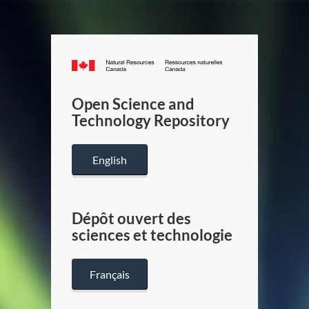
Canada.ca
/
Gouverneme
Open Science and
du
Technology Repository
Canada
English
Dépôt ouvert des
sciences et technologie
Français