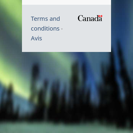
Terms and
/
conditions
Symbole
Avis
du
gouvernem
du
Canada