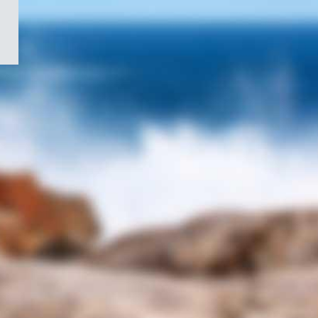
/
Symbole
du
gouvernement
du
Canada