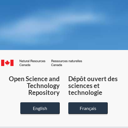
Canada.ca
/
Gouvernement
Open Science and
Dépôt ouvert des
du
Technology
sciences et
Canada
Repository
technologie
English
Français