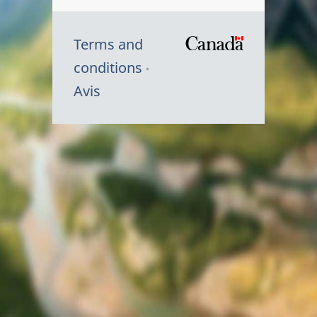
Terms and
/
conditions
Symbole
Avis
du
gouvernem
du
Canada