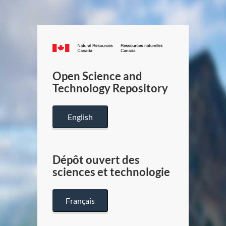
Canada.ca
/
Gouverneme
Open Science and
du
Technology Repository
Canada
English
Dépôt ouvert des
sciences et technologie
Français