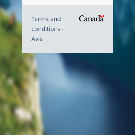
Terms and
/
conditions
Symbole
Avis
du
gouvernem
du
Canada