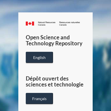
Canada.ca
/
Gouverneme
Open Science and
du
Technology Repository
Canada
English
Dépôt ouvert des
sciences et technologie
Français