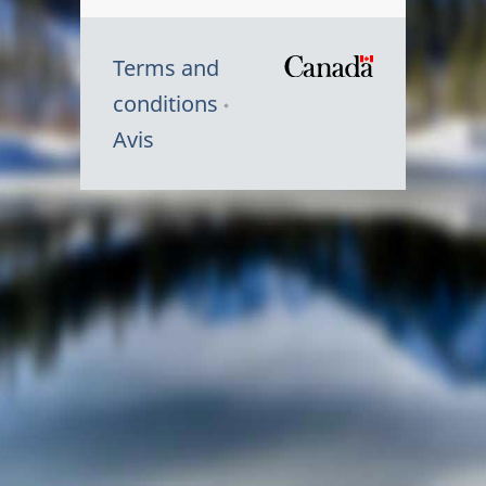
Terms and
/
conditions
Symbole
Avis
du
gouvernem
du
Canada