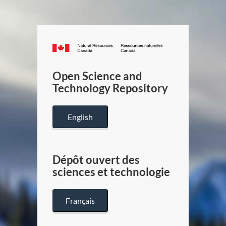
Canada.ca
/
Gouverneme
Open Science and
du
Technology Repository
Canada
English
Dépôt ouvert des
sciences et technologie
Français