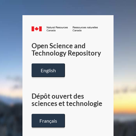
Canada.ca
/
Gouverneme
Open Science and
du
Technology Repository
Canada
English
Dépôt ouvert des
sciences et technologie
Français