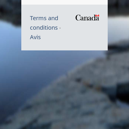
Terms and
/
conditions
Symbole
Avis
du
gouvernem
du
Canada