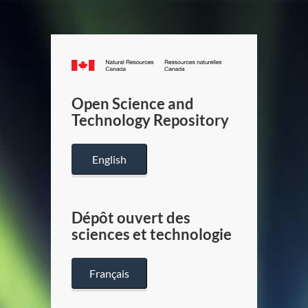
Canada.ca
/
Gouverneme
Open Science and
du
Technology Repository
Canada
English
Dépôt ouvert des
sciences et technologie
Français