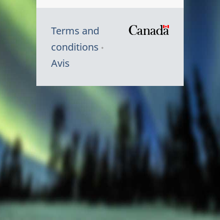
Terms and
/
conditions
Symbole
Avis
du
gouvernem
du
Canada