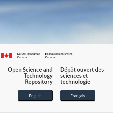
Canada.ca
/
Gouvernement
Open Science and
Dépôt ouvert des
du
Technology
sciences et
Canada
Repository
technologie
English
Français