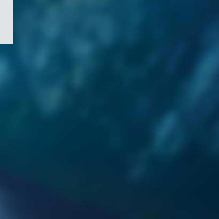
/
Symbole
du
gouvernement
du
Canada