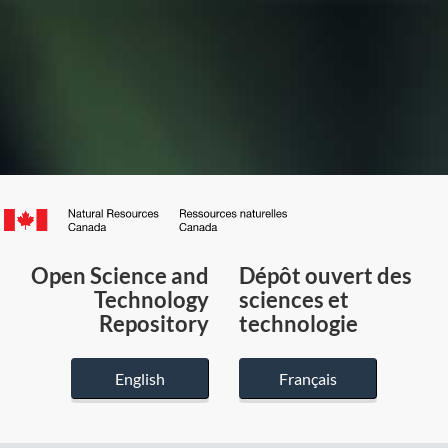
Canada.ca
/
Gouvernement
Open Science and
Dépôt ouvert des
du
Technology
sciences et
Canada
Repository
technologie
English
Français