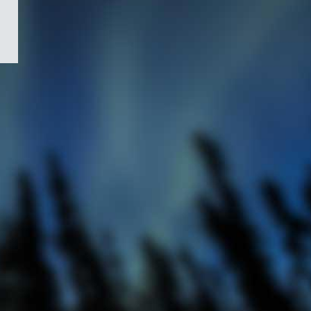
/
Symbole
du
gouvernement
du
Canada