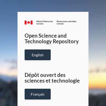
Canada.ca
/
Gouverneme
Open Science and
du
Technology Repository
Canada
English
Dépôt ouvert des
sciences et technologie
Français