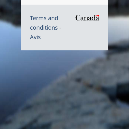
Terms and
/
conditions
Symbole
Avis
du
gouvernem
du
Canada