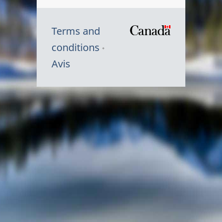
Terms and
/
conditions
Symbole
Avis
du
gouvernem
du
Canada