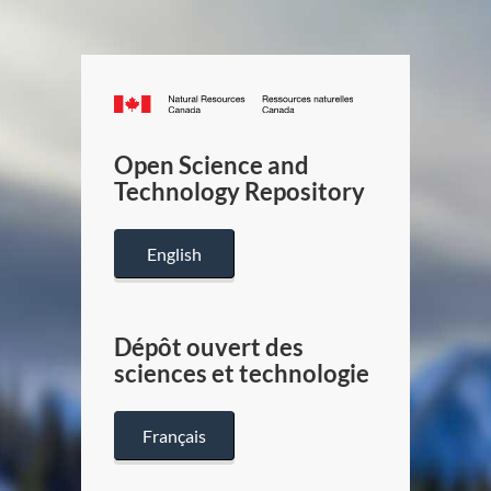
Canada.ca
/
Gouverneme
Open Science and
du
Technology Repository
Canada
English
Dépôt ouvert des
sciences et technologie
Français