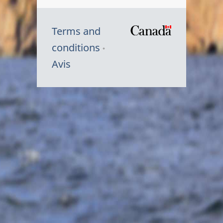
Terms and
/
conditions
Symbole
Avis
du
gouvernem
du
Canada