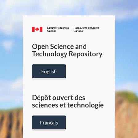
Canada.ca
/
Gouverneme
Open Science and
du
Technology Repository
Canada
English
Dépôt ouvert des
sciences et technologie
Français