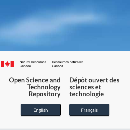
Canada.ca
/
Gouvernement
Open Science and
Dépôt ouvert des
du
Technology
sciences et
Canada
Repository
technologie
English
Français