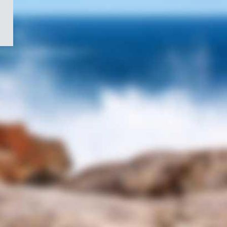
/
Symbole
du
gouvernement
du
Canada