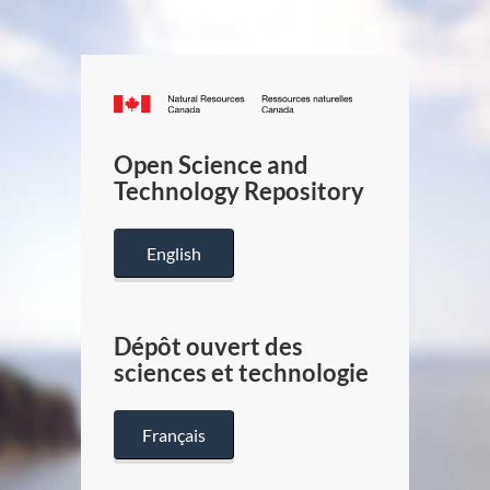
Canada.ca
/
Gouverneme
Open Science and
du
Technology Repository
Canada
English
Dépôt ouvert des
sciences et technologie
Français