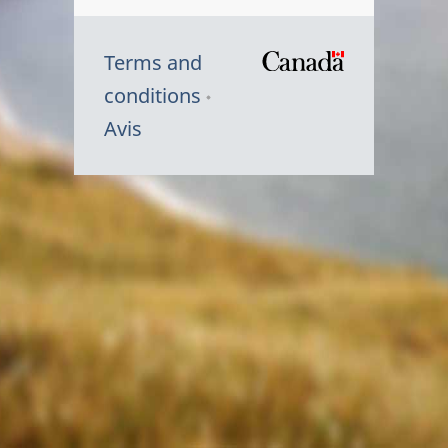
Terms and
/
conditions
Symbole
Avis
du
gouvernem
du
Canada